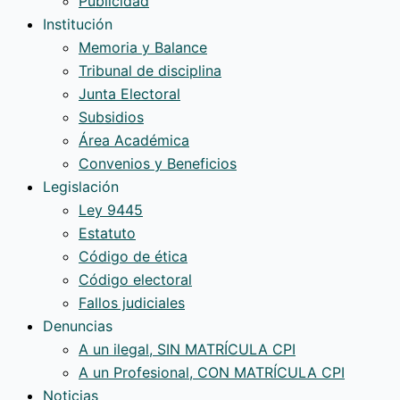
Publicidad
en
Institución
la
Memoria y Balance
compra-
Tribunal de disciplina
venta
Junta Electoral
Subsidios
Área Académica
Convenios y Beneficios
Legislación
Ley 9445
Estatuto
Código de ética
Código electoral
Fallos judiciales
Denuncias
A un ilegal, SIN MATRÍCULA CPI
A un Profesional, CON MATRÍCULA CPI
Noticias