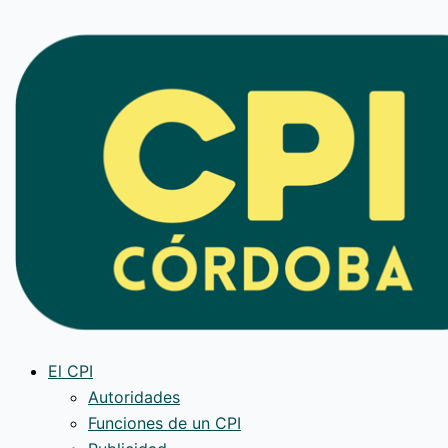
Ir
al
contenido
El CPI
Autoridades
Funciones de un CPI