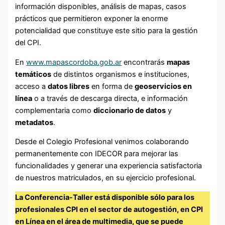
información disponibles, análisis de mapas, casos
prácticos que permitieron exponer la enorme
potencialidad que constituye este sitio para la gestión
del CPI.
En
www.mapascordoba.gob.ar
encontrarás
mapas
temáticos
de distintos organismos e instituciones,
acceso a
datos libres
en forma de
geoservicios en
línea
o a través de descarga directa, e información
complementaria como
diccionario de datos
y
metadatos
.
Desde el Colegio Profesional venimos colaborando
permanentemente con IDECOR para mejorar las
funcionalidades y generar una experiencia satisfactoria
de nuestros matriculados, en su ejercicio profesional.
La Conferencia-Taller está disponible sólo para los
profesionales CPI en el sector de autogestión, en CPI
en Línea en el área de multimedia, que se puede