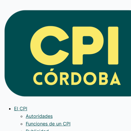
Ir
al
contenido
El CPI
Autoridades
Funciones de un CPI