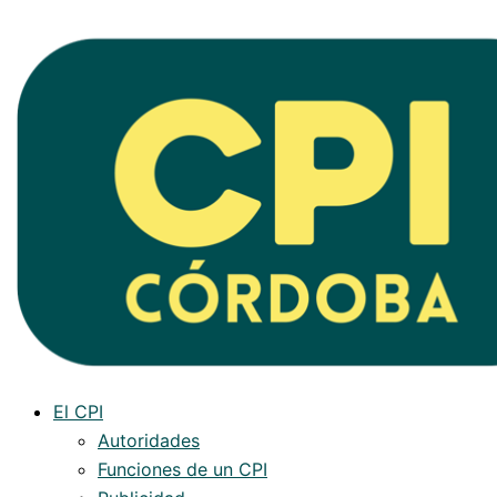
Ir
al
contenido
El CPI
Autoridades
Funciones de un CPI