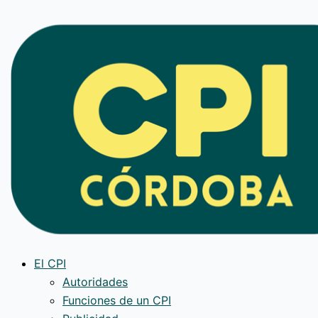
Ir
al
contenido
El CPI
Autoridades
Funciones de un CPI