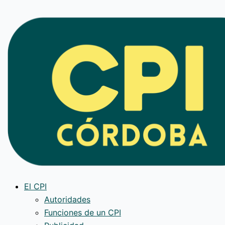
Ir
al
contenido
El CPI
Autoridades
Funciones de un CPI