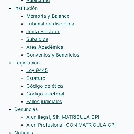
Publicidad
Institución
Memoria y Balance
Tribunal de disciplina
Junta Electoral
Subsidios
Área Académica
Convenios y Beneficios
Legislación
Ley 9445
Estatuto
Código de ética
Código electoral
Fallos judiciales
Denuncias
A un ilegal, SIN MATRÍCULA CPI
A un Profesional, CON MATRÍCULA CPI
Noticias