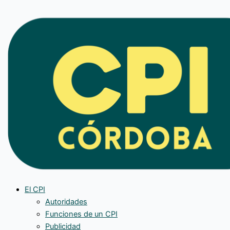
Ir
Tribunal
al
de
contenido
disciplina
El CPI
Autoridades
Funciones de un CPI
Publicidad