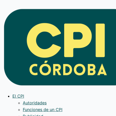
Ir
al
contenido
El CPI
Autoridades
Funciones de un CPI