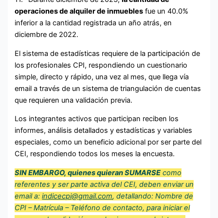
operaciones de alquiler de inmuebles
fue un 40.0%
inferior a la cantidad registrada un año atrás, en
diciembre de 2022.
El sistema de estadísticas requiere de la participación de
los profesionales CPI, respondiendo un cuestionario
simple, directo y rápido, una vez al mes, que llega vía
email a través de un sistema de triangulación de cuentas
que requieren una validación previa.
Los integrantes activos que participan reciben los
informes, análisis detallados y estadísticas y variables
especiales, como un beneficio adicional por ser parte del
CEI, respondiendo todos los meses la encuesta.
SIN EMBARGO, quienes quieran SUMARSE
como
referentes y ser parte activa del CEI, deben enviar un
email a:
indicecpi@gmail.com
, detallando: Nombre de
CPI – Matrícula – Teléfono de contacto, para iniciar el