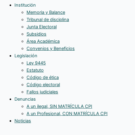
Institución
el
Memoria y Balance
acceso
Tribunal de disciplina
a
Junta Electoral
la
Subsidios
vivienda”
Área Académica
Convenios y Beneficios
Legislación
Ley 9445
Estatuto
Código de ética
Código electoral
Fallos judiciales
Denuncias
A un ilegal, SIN MATRÍCULA CPI
A un Profesional, CON MATRÍCULA CPI
Noticias