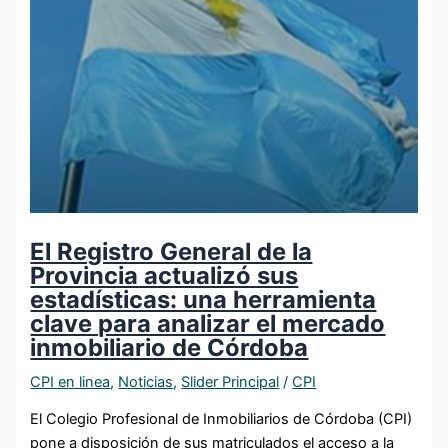
El Registro General de la
Provincia actualizó sus
estadísticas: una herramienta
clave para analizar el mercado
inmobiliario de Córdoba
CPI en linea
,
Noticias
,
Slider Principal
/
CPI
El Colegio Profesional de Inmobiliarios de Córdoba (CPI)
pone a disposición de sus matriculados el acceso a la