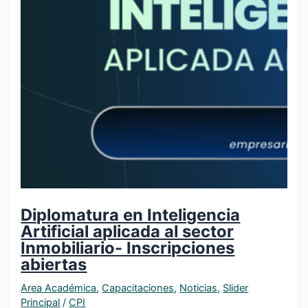
Diplomatura en Inteligencia
Artificial aplicada al sector
Inmobiliario- Inscripciones
abiertas
Area Académica
,
Capacitaciones
,
Noticias
,
Slider
Principal
/
CPI