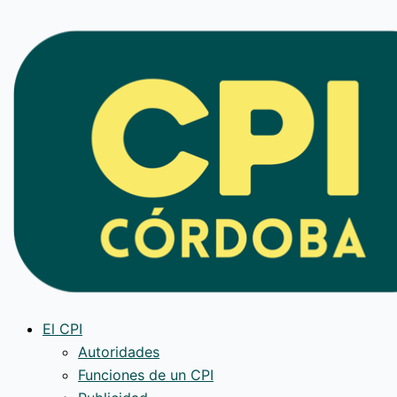
Ir
al
contenido
El CPI
Autoridades
Funciones de un CPI