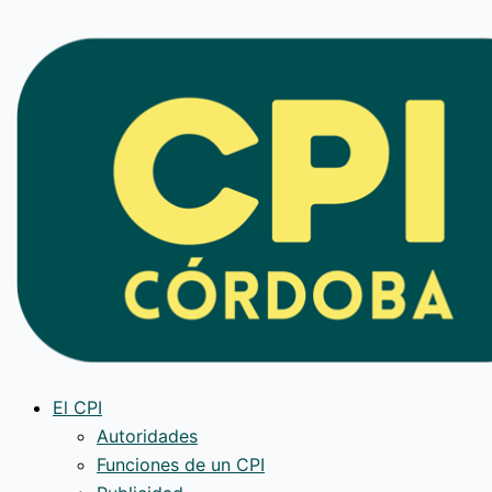
Ir
al
contenido
El CPI
Autoridades
Funciones de un CPI