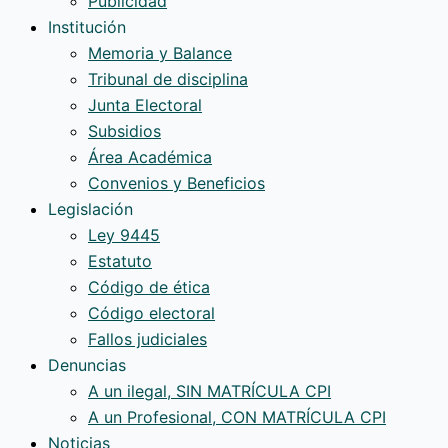
Publicidad
pago
inmobiliario
cautelosa
Institución
Memoria y Balance
Tribunal de disciplina
Junta Electoral
Subsidios
Área Académica
Convenios y Beneficios
Legislación
Ley 9445
Estatuto
Código de ética
Código electoral
Fallos judiciales
Denuncias
A un ilegal, SIN MATRÍCULA CPI
A un Profesional, CON MATRÍCULA CPI
Noticias